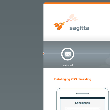
webmail
Betaling og PBS tilmelding