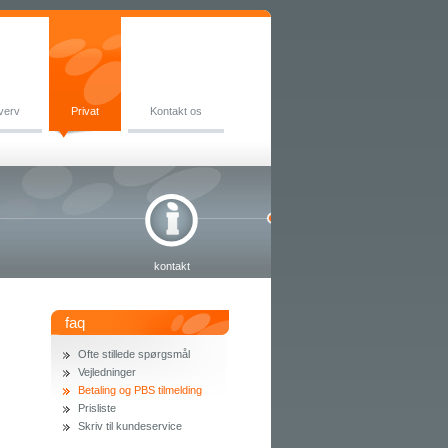
verv
Privat
Kontakt os
kontakt
faq
Ofte stillede spørgsmål
Vejledninger
Betaling og PBS tilmelding
Prisliste
Skriv til kundeservice