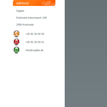
adresse
Sagitta
Kokkedal Industripark 108
2980 Kokkedal
+45 82 30 80 00
+45 82 30 80 01
info@sagitta.dk