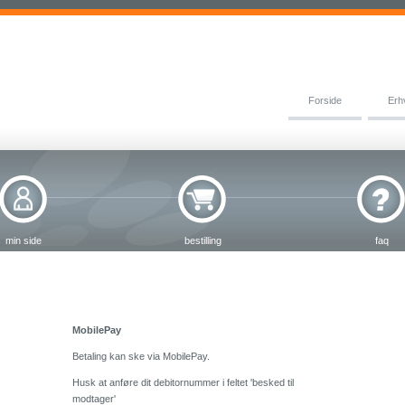
Forside
Erh
min side
bestilling
faq
MobilePay
Betaling kan ske via MobilePay.
Husk at anføre dit debitornummer i feltet 'besked til
modtager'