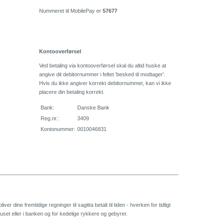
Nummeret til MobilePay er
57677
Kontooverførsel
Ved betaling via kontooverførsel skal du altid huske at
angive dit debitornummer i feltet 'besked til modtager'.
Hvis du ikke angiver korrekt debitornummer, kan vi ikke
placere din betaling korrekt.
Bank:
Danske Bank
Reg.nr.:
3409
Kontonummer:
0010046831
ver dine fremtidige regninger til sagitta betalt til tiden - hverken for tidligt
thuset eller i banken og for kedelige rykkere og gebyrer.